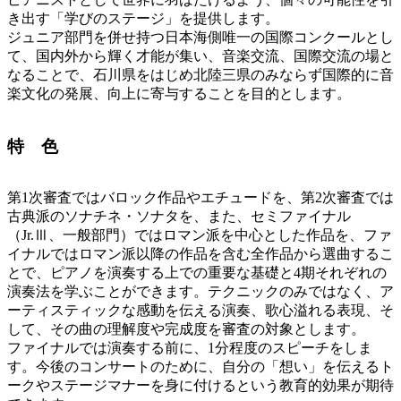
き出す「学びのステージ」を提供します。
ジュニア部門を併せ持つ日本海側唯一の国際コンクールとし
て、国内外から輝く才能が集い、音楽交流、国際交流の場と
なることで、石川県をはじめ北陸三県のみならず国際的に音
楽文化の発展、向上に寄与することを目的とします。
特 色
第1次審査ではバロック作品やエチュードを、第2次審査では
古典派のソナチネ・ソナタを、また、セミファイナル
（Jr.Ⅲ、一般部門）ではロマン派を中心とした作品を、ファ
イナルではロマン派以降の作品を含む全作品から選曲するこ
とで、ピアノを演奏する上での重要な基礎と4期それぞれの
演奏法を学ぶことができます。テクニックのみではなく、ア
ーティスティックな感動を伝える演奏、歌心溢れる表現、そ
して、その曲の理解度や完成度を審査の対象とします。
ファイナルでは演奏する前に、1分程度のスピーチをしま
す。今後のコンサートのために、自分の「想い」を伝えるト
ークやステージマナーを身に付けるという教育的効果が期待